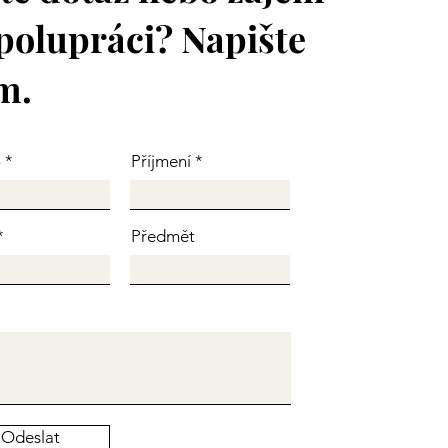
polupráci? Napište
m.
o
Příjmení
Předmět
Odeslat