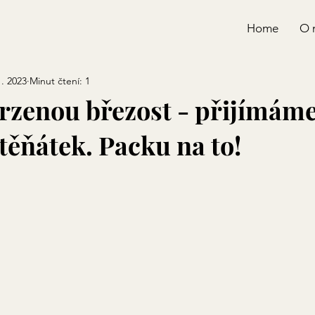
Home
O 
1. 2023
Minut čtení: 1
zenou březost - přijímám
těňátek. Packu na to!