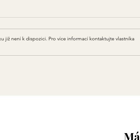
již není k dispozici. Pro více informací kontaktujte vlastníka
Náš první vrh A je na světě
Má