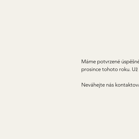
Máme potvrzené úspěšné k
prosince tohoto roku. U
Neváhejte nás kontaktovat