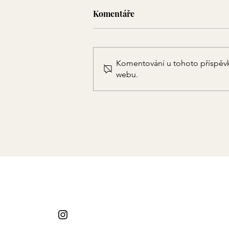
Komentáře
Komentování u tohoto příspěvku 
webu.
Znáte to? Když už, tak
pořádně