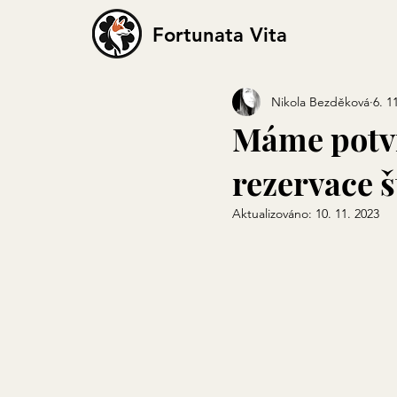
Fortunata Vita
Nikola Bezděková
6. 1
Máme potvr
rezervace š
Aktualizováno:
10. 11. 2023