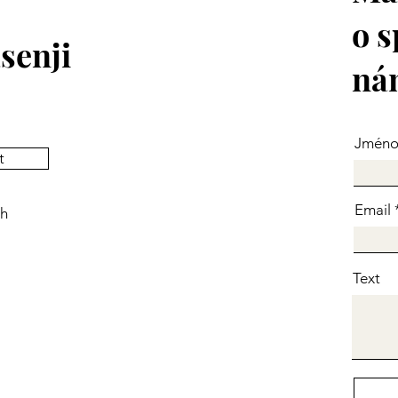
o s
senji
ná
Jmén
t
Email
ch
Text